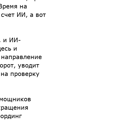
 Время на
счет ИИ, а вот
, и ИИ-
есь и
т направление
орот, уводит
 на проверку
омощников
окращения
бординг