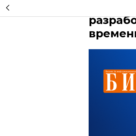
ИИ-пом
разрабо
времен