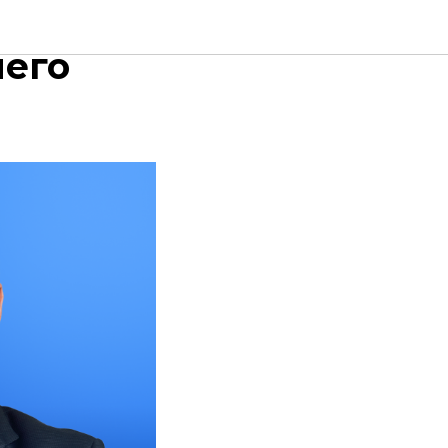
ть
чего