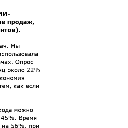
ИИ-
ие продаж,
нтов).
ач. Мы
использовала
чах. Опрос
сяц около 22%
экономия
тем, как если
 кода можно
 45%. Время
 на 56%, при