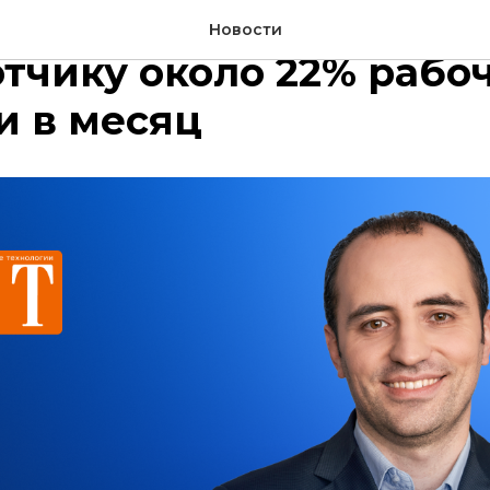
ощник может экономи
Новости
тчику около 22% рабо
и в месяц