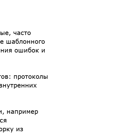
ые, часто
ие шаблонного
ания ошибок и
тов: протоколы
 внутренних
и, например
ся
орку из