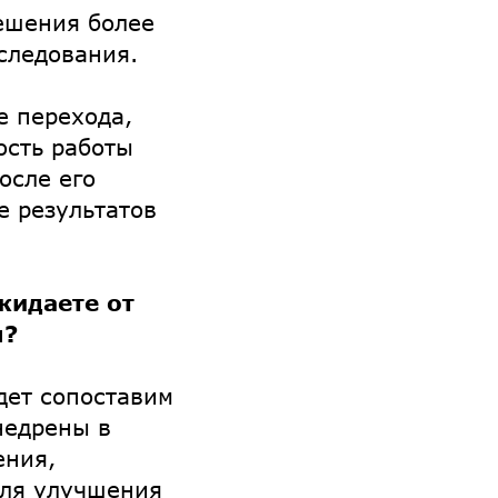
ешения более
следования.
е перехода,
ость работы
осле его
е результатов
жидаете от
я?
дет сопоставим
недрены в
ения,
для улучшения