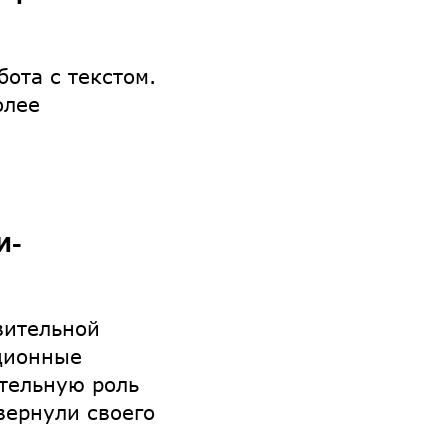
ота с текстом.
олее
И-
вительной
ционные
ительную роль
вернули своего