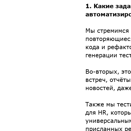
1. Какие зад
автоматизир
Мы стремимся 
повторяющиеся
кода и рефакт
генерации тес
Во-вторых, эт
встреч, отчёт
новостей, даж
Также мы тес
для HR, котор
универсальным
присланных р