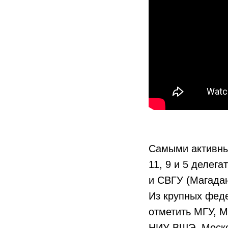
Самыми активны
11, 9 и 5 делег
и СВГУ (Магадан
Из крупных феде
отметить МГУ, 
НИУ ВШЭ, Моско