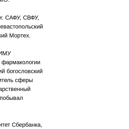
и: САФУ, СВФУ,
Севастопольский
кий Мортех.
НИМУ
, фармакологии
ий богословский
витель сферы
дарственный
 побывал
итет Сбербанка,