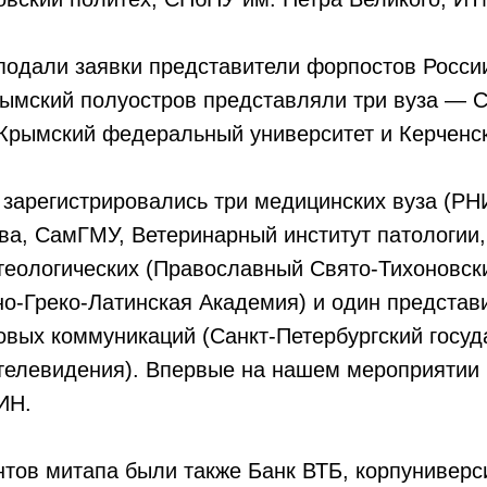
подали заявки представители форпостов Росси
ымский полуостров представляли три вуза — 
 Крымский федеральный университет и Керченс
 зарегистрировались три медицинских вуза (Р
ова, СамГМУ, Ветеринарный институт патологии
 теологических (Православный Свято-Тихоновск
но-Греко-Латинская Академия) и один предста
овых коммуникаций (Санкт-Петербургский госу
 телевидения). Впервые на нашем мероприятии
ИН.
тов митапа были также Банк ВТБ, корпуниверс