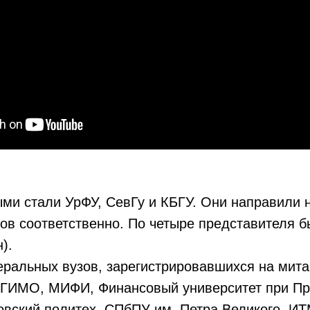
ми стали УрФУ, СевГу и КБГУ. Они направили 
атов соответственно. По четыре представителя 
).
ральных вузов, зарегистрировавшихся на мита
МГИМО, МИФИ, Финансовый университет при Пр
вский политех, СПбПУ им. Петра Великого, И