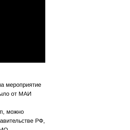
на мероприятие
было от МАИ
п, можно
авительстве РФ,
ТМО.